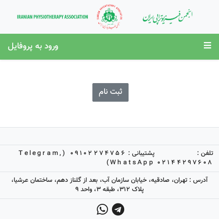
ورود به پروفایل
ثبت نام
تلفن :
پشتیبانی :
09102274756 (Telegram,
WhatsApp)
02144297608
آدرس : تهران، صادقیه، خیابان سازمان آب، بعد از گلناز دهم، ساختمان عرشیا،
پلاک 312، طبقه 3، واحد 9