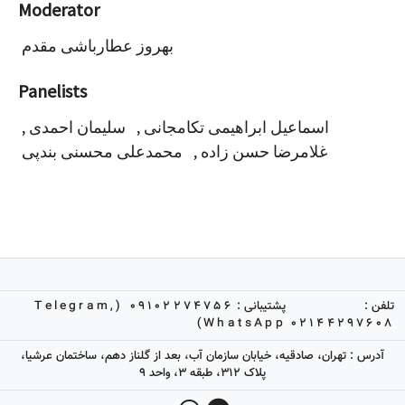
Moderator
بهروز عطارباشی مقدم
Panelists
,
سلیمان احمدی
,
اسماعیل ابراهیمی تکامجانی
محمدعلی محسنی بندپی
,
غلامرضا حسن زاده
09102274756 (Telegram,
پشتیبانی :
تلفن :
WhatsApp)
02144297608
آدرس : تهران، صادقیه، خیابان سازمان آب، بعد از گلناز دهم، ساختمان عرشیا،
پلاک 312، طبقه 3، واحد 9