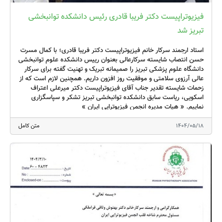
کنند؛ در غیر این صورت از دریافت خدمات خودداری کنند.
فیزیوتراپیست دکتر فریبا قادری رئیس دانشکده توانبخشی
تبریز شد
استاد ارجمند سرکار خانم فیزیوتراپیست دکتر فریبا قادری؛ با کمال مسرت
حسن انتصاب شایسته سرکارعالی بعنوان رییس دانشکده علوم توانبخشی
دانشگاه علوم پزشکی تبریز را صمیمانه تبریک و تهنیت گفته برای سرکار
عالی آرزوی سلامتی و موفقیت روز افزون داریم. همچنین لازم است که از
زحمات شایسته تقدیر جناب آقای فیزیوتراپیست دکتر میرعلی اعتراف
اسکویی، ریاست سابق دانشکده توانبخشی تبریز تشکر و سپاسگزاری
نماییم. « هیات مدیره انجمن فیزیوتراپی ایران »
1404/05/18
متن کامل