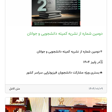
قدردانی صمیمانه خود را از تیم پرتلاش برگزاری کنگره به ویژه دبیران
علمی و اجرایی و همه عزیزانی که با تلاش پیوسته و برنامه‌ریزی دقیق،
زمینه برگزاری این رویداد علمی را فراهم کرده‌اند، ابراز کنم. امید است
این کنگره با تبادل دانش، طرح پژوهش‌های نوآورانه و گسترش
همکاری‌های بین رشته ای، مسیر توسعه علمی فیزیوتراپی کشور را بیش
دومین شماره از نشریه کمیته دانشجویی و جوانان
از پیش هموار سازد و موجب ارتقای استانداردهای حرفه‌ای در سطح ملی و
فراملی گردد.
⚜دومین شماره از نشریه کمیته دانشجویی و جوانان
🗓در پاییز ۱۴۰۴
🔥بستری ویژه مشارکت دانشجویان فیزیوتراپی سراسر کشور
🔰با همراهی اساتید و مفاخر رشته
1404/08/09
متن کامل
🔺از تمامی دانشجویان و همکاران فیزیوتراپیست علاقمند دعوت میگردد
جهت مشارکت در این شماره از نشریه با آیدی زیر در ارتباط باشند:
🆔@Iranpta_students