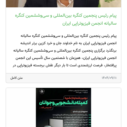
پیام رئیس پنجمین کنگره بین‌المللی و سی‌وششمین کنگره
سالیانه انجمن فیزیوتراپی ایران
پیام رئیس پنجمین کنگره بین‌المللی و سی‌وششمین کنگره سالیانه
انجمن فیزیوتراپی ایران به نام خداوند جان و خرد کزین برتر اندیشه
برنگذرد برگزاری پنجمین کنگره بین‌المللی و سی‌وششمین کنگره سالیانه
انجمن فیزیوتراپی ایران، هم‌زمان با شصتمین سال تأسیس این انجمن
پرافتخار، فرصت ارزشمندی است تا بار دیگر نقش برجسته فیزیوتراپی در
ارتقای نظام سلامت کشور مورد تأکید قرار گیرد. امروز، فیزیوتراپی به
1404/09/11
متن کامل
عنوان یکی از ارکان اساسی نظام سلامت، با تکیه بر دانش تخصصی،
شواهد علمی و رویکردهای نوین، سهم مهمی در بهبود کیفیت زندگی
بیماران و کاهش بار بیماری‌ها ایفا می‌کند. انجمن فیزیوتراپی ایران در این
کنگره میزبان تعداد کثیری از همکاران عزیز فیزیوتراپیست و متخصصین
رشته‌های مختلف می‌باشد که در قالب سخنرانی، پوستر، پنل‌های
تخصصی، کارگاه‌های عملی و همینطور نمایشگاه بزرگ تجهیزات
فیزیوتراپی و توانبخشی برگزار خواهد شد. بر خود لازم می‌دانم مراتب