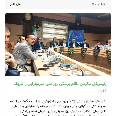
1404/05/19
متن کامل
Movement quality and body awareness for mental health
جلسات شبکه‌سازی نیز از بخش‌های مهم و جذاب کنگره بود که با هدف
توسعه ارتباطات بین متخصصان
برگزار شد. در این جلسات، شرکت‌کنندگان با زمینه‌های تخصصی مشترک،
به بحث و تبادل نظر در محیطی صمیمی و غیررسمی پرداختند. برخی از
این گروه‌ها شامل محورهای زیر بودند:
Mental health
Paediatrics
Electrophysical agents
Sports
رئیس‌کل سازمان نظام پزشکی روز ملی فیزیوتراپی را تبریک
Oncology, HIV and palliative care
گفت
Pelvic and women’s health
Neurology
رئیس‌کل سازمان نظام پزشکی روز ملی فیزیوتراپی را تبریک گفت در ادامه
سفر استانی به گیلان و در جریان نشست صمیمانه با دستیاران و اعضای
Private practice
کادر درمان، دکتر محمد رئیس‌زاده، رئیس‌کل سازمان نظام پزشکی
Aquatics