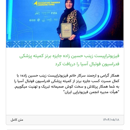
البدل دوم هیات مدیره: فیزیوتراپیست علی برومند لطفا بر اساس آیین
نامه شاخه های انجمن و اهداف انجمن فیزیوتراپی ایران، فعالیت¬های
خود را برنامه ریزی نموده و نتایج و دست آوردهای خود را هر شش ماه
یکبار به دفتر انجمن فیزیوتراپی ایران ارسال فرمایید. با آرزوی توفیق
فیزیوتراپیست زینب حسین زاده جایزه برنز کمیته پزشکی
فدراسیون فوتبال آسیا را دریافت کرد
همکار گرامی و ارجمند سرکار خانم فیزیوتراپیست زینب حسین زاده؛ با
کمال مسرت کسب جایزه برنز از کمیته پزشکی فدراسیون فوتبال آسیا را
به شما همکار پرتلاش و سخت کوش صمیمانه تبریک و تهنیت میگوییم.
“هیأت مدیره انجمن فیزیوتراپی ایران”
1404/05/18
متن کامل