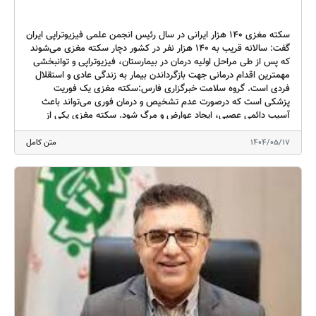
سکته مغزی ۱۴۰ هزار ایرانی در سال رئیس انجمن علمی فیزیوتراپی ایران
گفت: سالانه قریب به ۱۴۰ هزار نفر در کشور دچار سکته مغزی می‌شوند
که پس از طی مراحل اولیه درمان در بیمارستان، فیزیوتراپی و توانبخشی
مهمترین اقدام درمانی جهت بازگرداندن بیمار به زندگی عادی و استقلال
فردی است. گروه سلامت خبرگزاری فارس:سکته مغزی یک ‌فوریت
پزشکی است که درصورت عدم ‌تشخیص و درمان فوری می‌تواند باعث
آسیب دائمی عصبی، ایجاد عوارض و مرگ شود. سکته مغزی یکی از
اختلالات عملکردی پیچیده است که با آسیب به مغز به‌وجود می‌آید و
منجر به اختلال در نورون محرکه فوقانی می‌شود و سبب فلج یا ضعف در
1404/05/17
متن کامل
یک طرف بدن (شامل: تنه، اندام‌ها و گاهی اوقات نیز صورت و ساختارهای
دهانی سمت مقابل نیمه آسیب دیده مغز)می‌شود. علاوه بر فلج حرکتی،
یکسری از اختلالات عملکردی ازجمله اختلالات حسی، اختلالات درکی،
نقص‌های بینایی، تغییرات شخصیتی و عقلانی و مجموعه پیچیده‌ای از
اختلالات گفتاری و زبانی را نیز به همراه دارد. تقریبا ۵۰ درصد کسانی که
از سکته مغزی جان به‌درمی‌برند دچار مشکلات و اختلالات حرکتی دائمی
در زمینه حفظ تعادل در حالات و وضعیت‌های مختلف و عدم ‌توانایی جهت
ایستادن و راه رفتن به تنهایی و بدون‌کمک گرفتن از دیگران و همچنین
عدم‌ توانایی جهت انجام فعالیت‌های روزمره زندگی از قبیل لباس
پوشیدن، غذا خوردن، حمام رفتن و… هستند. برای غلبه بر این مشکلات
و نقایص نیازمند برنامه‌های توانبخشی از جمله فیزیوتراپی در همان
روزهای ابتدای سکته مغزی هستند، به‌طوری که، درمان‌ های فیزیوتراپی