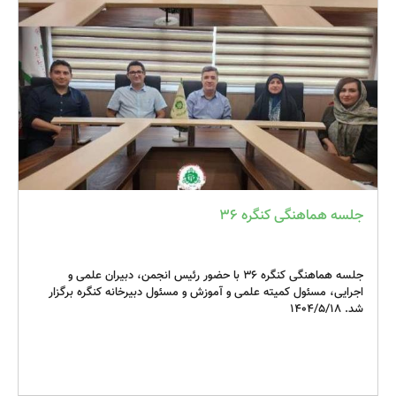
Rehabilitation for frailty patients with cardiopulmonary
disease
Falls in older adults
Occupational health physiotherapy
Effectiveness of aquatic physiotherapy
Spinal manipulation and mobilization in paediatrics
جلسه هماهنگی کنگره ۳۶
The scope of school-based physiotherapy
Rehabilitation for injury prevention in sport
جلسه هماهنگی کنگره ۳۶ با حضور رئیس انجمن، دبیران علمی و
اجرایی، مسئول کمیته علمی و آموزش و مسئول دبیرخانه کنگره برگزار
Access to lymphedema physiotherapy services
شد. ۱۴۰۴/۵/۱۸
Neurological physiotherapy in movement disorders
Exercise testing for cardiopulmonary diseases