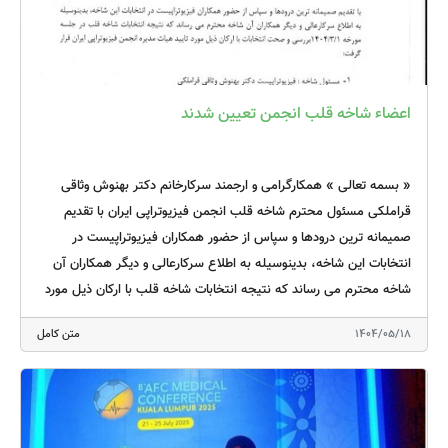
اعضاء شاخه قلب انجمن تعیین شدند
« بسمه تعالی » همکارگرامی و ارجمند سرکارخانم دکتر بهنوش وثاقی
قراملکی مسئول محترم شاخه قلب انجمن فیزیوتراپی ایران با تقدیم
صمیمانه ترین درودها و سپاس از حضور همکاران فیزیوتراپیست در
انتخابات این شاخه، بدینوسیله به اطلاع سرکارعالی و دیگر همکاران آن
شاخه محترم می رساند که نتیجه انتخابات شاخه قلب با ارکان ذیل مورد
تایید هیات مدیره انجمن فیزیوتراپی ایران قرار گرفت: 1- مسئول شاخه :
1404/05/18
متن کامل
فیزیوتراپیست دکتر بهنوش وثاقی قراملکی 2- دبیر شاخه: فیزیوتراپیست
دکتر مریم السادات صبا 3- عضو هیات مدیره : فیزیوتراپیست دکتر
ارغوان حاجی باشی 4- عضو هیات مدیره : فیزیوتراپیست دکتر سمیه
آذرنیا 5- عضو هیات مدیره : فیزیوتراپیست بهاره مهرگان فر 6- عضو علی
البدل اول هیات مدیره : فیزیوتراپیست پیام غفوری روزبهانی 7- عضو علی