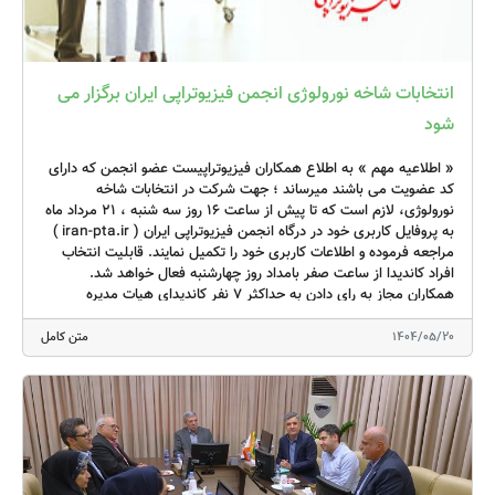
مقاله علمی پرداختند.
در نخستین روز کنگره، نشست هماهنگی مسئولین منطقه آسیا-
انتخابات شاخه نورولوژی انجمن فیزیوتراپی ایران برگزار می
اقیانوسیه فیزیوتراپی جهانی برگزار شد که رئیس انجمن فیزیوتراپی ایران
شود
در آن حضور یافت. در حاشیه این نشست، موضوعات مربوط به عضویت
مجدد ایران در فیزیوتراپی جهانی با آقای مایکل لندری رئیس فیزیوتراپی
« اطلاعیه مهم » به اطلاع همکاران فیزیوتراپیست عضو انجمن که دارای
جهانی و آقای مارکو پِنگ رئیس منطقه‌ای آسیا-اقیانوسیه مطرح شد و
کد عضویت می باشند میرساند ؛ جهت شرکت در انتخابات شاخه
نورولوژی، لازم است که تا پیش از ساعت ۱۶ روز سه شنبه ، ۲۱ مرداد ماه
خوشبختانه موافقت اولیه برای رفع موانع و بازگشت ایران به عضویت
به پروفایل کاربری خود در درگاه انجمن فیزیوتراپی ایران ( iran-pta.ir )
رسمی این نهاد بین‌المللی حاصل گردید. فرآیند قانونی و اداری مربوطه در
مراجعه فرموده و اطلاعات کاربری خود را تکمیل نمایند. قابلیت انتخاب
افراد کاندیدا از ساعت صفر بامداد روز چهارشنبه فعال خواهد شد.
حال پیگیری است.
همکاران مجاز به رای دادن به حداکثر ۷ نفر کاندیدای هیات مدیره
میباشند. رای گیری بصورت الکترونیک از ساعت ۲۴ روز سه شنبه از طریق
از نکات قابل توجه این دوره، برگزاری پنل‌های تخصصی متنوع با
درگاه انجمن آغاز شده و در ساعت ۲۳:۵۹ روز چهارشنبه ۲۲ مرداد ماه
1404/05/20
متن کامل
موضوعات مهم و کاربردی بود. عناوینی همچون:
خاتمه خواهد یافت.
How disability informs physiotherapy
Changing models in geriatric physiotherapy
Exploring excellence in stroke rehabilitation
Health literacy in physiotherapy education, policy and