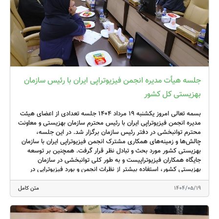
practice
Rehabilitation 2030: matching programmes to local context
Women’s health: challenges to making an impact in clinical
and education settings
Physical activity guidelines: does one size fit all?
· Learning health systems in physiotherapy
جلسه هیأت مدیره انجمن فیزیوتراپی ایران با رئیس سازمان
بهزیستی کل کشور
· Making sense of osteoarthritis
بسمه تعالی امروز یکشنبه ۱۹ مرداد ۱۴۰۴ جلسه تعدادی از اعضای هیئت
این پنل‌ها فرصتی برای آشنایی با رویکردهای نوین و تبادل تجربیات
مدیره انجمن فیزیوتراپی ایران با رئیس محترم سازمان بهزیستی و معاونت
محترم توانبخشی در دفتر رئیس سازمان برگزار شد. در این جلسه،
بین‌المللی فراهم نمودند.
چالش‌ها و زمینه‌های همکاری مشترک انجمن فیزیوتراپی ایران با سازمان
بهزیستی کشور مورد بحث و تبادل نظر قرار گرفت. همچنین بر توسعه
همچنین برای نخستین‌بار، بخش جدیدی تحت عنوان سمینارهای بالینی
جایگاه همکاران فیزیوتراپیست و به طور کلی توانبخشی در سازمان
به کنگره افزوده شده بود. این نشست‌ها با بهره‌گیری از مطالعات موردی،
بهزیستی کشور، استفاده بیشتر از نظرات انجمن و بورد فیزیوتراپی در
به پرسش‌های عملی در زمینه‌های بالینی پاسخ می‌دادند و به شکل
سیاستگذاری‌های این سازمان، نحوه همکاری انجمن فیزیوتراپی با طرح
بهزیست محله ، مشکلات پوشش بیمه‌ای فیزیوتراپی توانخواهان سازمان
1404/05/19
متن کامل
تعاملی برگزار می‌شدند. برخی از عناوین این جلسات عبارت بودند از:
و نیز تعامل بیشتر همکاران فیزیوتراپیست در طرح ها و مجوزهای سازمان
از جمله خدمات فیزیوتراپی در منزل تاکید شد. “روابط عمومی انجمن
Self-management support in MSK practice
فیزیوتراپی ایران”