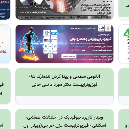
د
آناتومی سطحی و پیدا کردن لندمارک ها -
فیزیوتراپیست دکتر مهرداد نقی خانی
فی
یک
وبینار کاربرد بیوفیدبک در اختلالات عضلانی-
و
اسکلتی - فیزیوتراپیست غزل خراجی(وبینار اول
اس