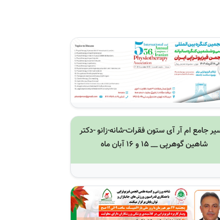
یر جامع ام آر آی ستون فقرات-شانه-زانو -دکتر
شاهین گوهرپی __ 15 و 16 آبان ماه