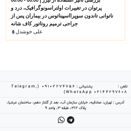
پرتوان در تغییرات اولتراسونوگرافیک، درد و
ناتوانی تاندون سوپرااسپیناتوس در بیماران پس از
جراحی ترمیم روتاتور کاف شانه
علی خوشدل
تلفن :
پشتیبانی :
09102274756 (Telegram,
WhatsApp)
02144297608
آدرس : تهران، صادقیه، خیابان سازمان آب، بعد از گلناز دهم، ساختمان عرشیا،
پلاک 312، طبقه 3، واحد 9