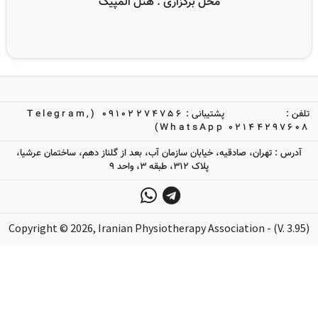
محل برگزاری : هتل المپیک
تلفن :
پشتیبانی :
09102274756 (Telegram,
WhatsApp)
02144297608
آدرس : تهران، صادقیه، خیابان سازمان آب، بعد از گلناز دهم، ساختمان عرشیا،
پلاک 312، طبقه 3، واحد 9
Copyright ©
2026
, Iranian Physiotherapy Association - (V. 3.95)