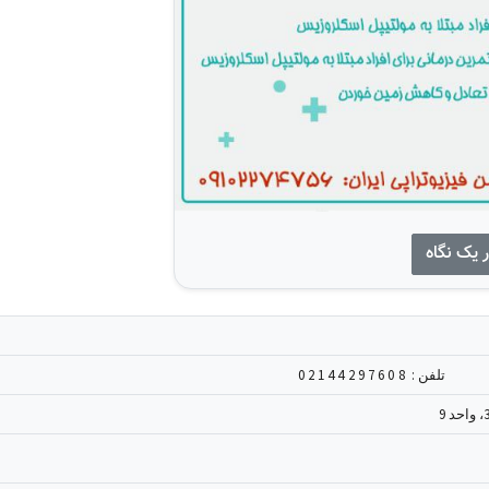
 یک نگاه
تلفن :
02144297608