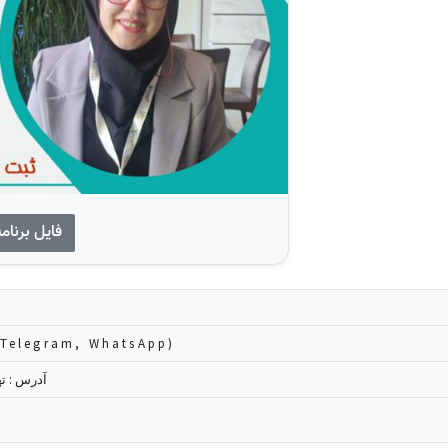
فایل برنام
102274756 (Telegram, WhatsApp)
آدرس : تهرا