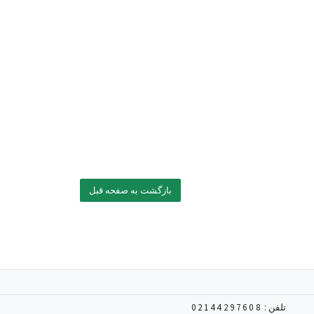
بازگشت به صفحه قبل
تلفن :
02144297608