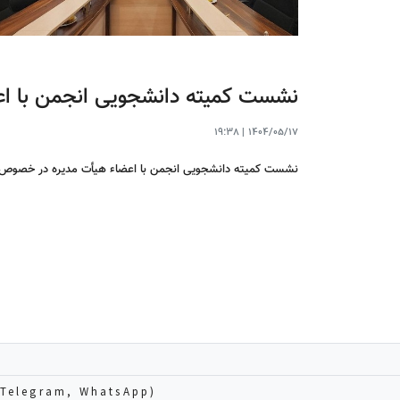
نشست کمیته دانشجویی انجمن با اع
19:38
|
1404/05/17
نشست کمیته دانشجویی انجمن با اعضاء هیأت مدیره در خصوص ت
102274756 (Telegram, WhatsApp)