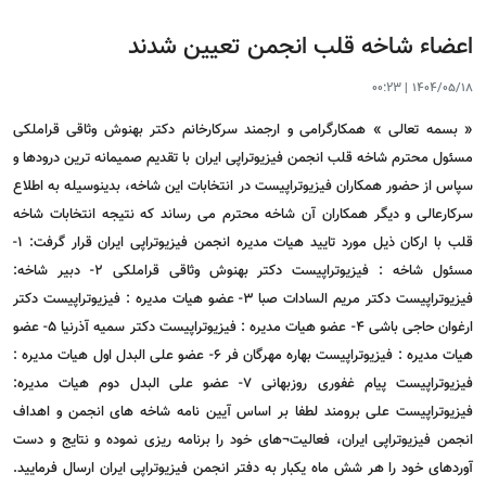
اعضاء شاخه قلب انجمن تعیین شدند
00:23
|
1404/05/18
« بسمه تعالی » همکارگرامی و ارجمند سرکارخانم دکتر بهنوش وثاقی قراملکی
مسئول محترم شاخه قلب انجمن فیزیوتراپی ایران با تقدیم صمیمانه ترین درودها و
سپاس از حضور همکاران فیزیوتراپیست در انتخابات این شاخه، بدینوسیله به اطلاع
سرکارعالی و دیگر همکاران آن شاخه محترم می رساند که نتیجه انتخابات شاخه
قلب با ارکان ذیل مورد تایید هیات مدیره انجمن فیزیوتراپی ایران قرار گرفت: 1-
مسئول شاخه : فیزیوتراپیست دکتر بهنوش وثاقی قراملکی 2- دبیر شاخه:
فیزیوتراپیست دکتر مریم السادات صبا 3- عضو هیات مدیره : فیزیوتراپیست دکتر
ارغوان حاجی باشی 4- عضو هیات مدیره : فیزیوتراپیست دکتر سمیه آذرنیا 5- عضو
هیات مدیره : فیزیوتراپیست بهاره مهرگان فر 6- عضو علی البدل اول هیات مدیره :
فیزیوتراپیست پیام غفوری روزبهانی 7- عضو علی البدل دوم هیات مدیره:
فیزیوتراپیست علی برومند لطفا بر اساس آیین نامه شاخه های انجمن و اهداف
انجمن فیزیوتراپی ایران، فعالیت¬های خود را برنامه ریزی نموده و نتایج و دست
آوردهای خود را هر شش ماه یکبار به دفتر انجمن فیزیوتراپی ایران ارسال فرمایید.