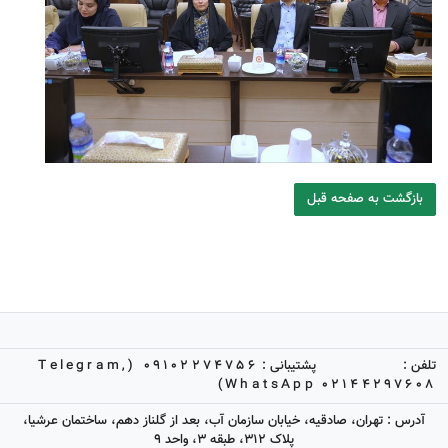
بازگشت به صفحه قبل
تلفن :
پشتیبانی :
09102274756 (Telegram,
WhatsApp)
02144297608
آدرس : تهران، صادقیه، خیابان سازمان آب، بعد از گلناز دهم، ساختمان عرشیا،
پلاک 312، طبقه 3، واحد 9