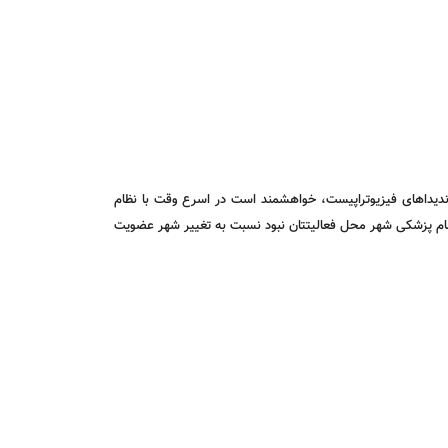
1404 و اهمیت حضور حداکثری همکاران برای راهیابی کاندیداهای فیزیوتراپیست، خواهشمند است در اسرع وقت با نظام
ظام پزشکی شهر محل فعالیتتان نبود نسبت به تغییر شهر عضویت