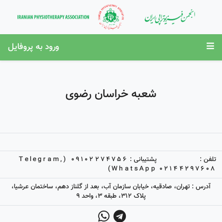
ورود به پروفایل
شعبه خراسان رضوی
تلفن :
پشتیبانی :
09102274756 (Telegram,
WhatsApp)
02144297608
آدرس : تهران، صادقیه، خیابان سازمان آب، بعد از گلناز دهم، ساختمان عرشیا،
پلاک 312، طبقه 3، واحد 9