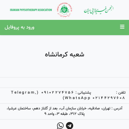
ورود به پروفایل
شعبه کرمانشاه
تلفن :
پشتیبانی :
09102274756 (Telegram,
WhatsApp)
02144297608
آدرس : تهران، صادقیه، خیابان سازمان آب، بعد از گلناز دهم، ساختمان عرشیا،
پلاک 312، طبقه 3، واحد 9