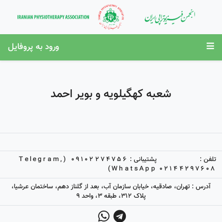
ورود به پروفایل
شعبه کهگیلویه و بویر احمد
تلفن :
پشتیبانی :
09102274756 (Telegram,
WhatsApp)
02144297608
آدرس : تهران، صادقیه، خیابان سازمان آب، بعد از گلناز دهم، ساختمان عرشیا،
پلاک 312، طبقه 3، واحد 9