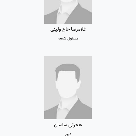
غلامرضا حاج ولیئی
مسئول شعبه
هجرتی ساسان
دبیر