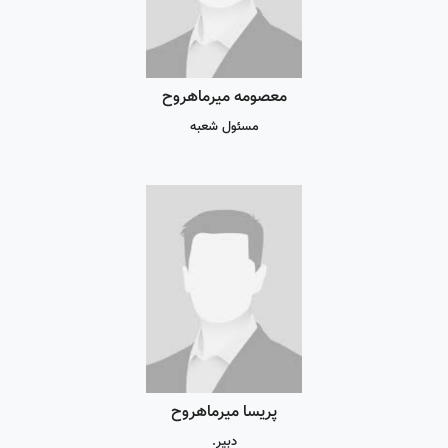
معصومه میرماهروح
مسئول شعبه
پریسا میرماهروح
دبیر.