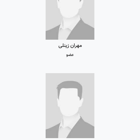
مهران زینلی
عضو