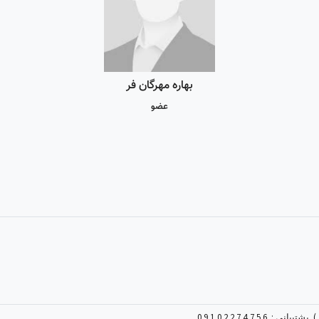
بهاره مهرگان فر
عضو
09
پشتیبانی :